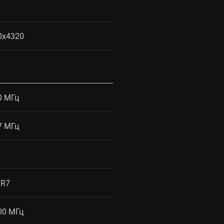
0x4320
0 МГц
7 МГц
R7
00 МГц