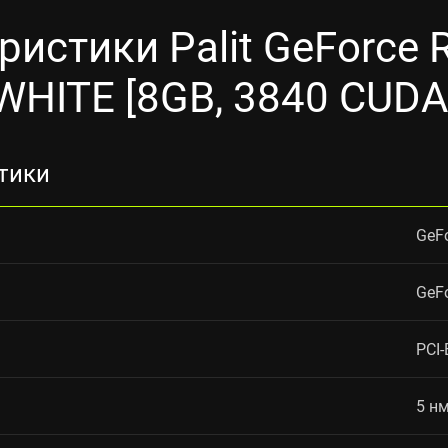
ристики Palit GeForce 
WHITE [8GB, 3840 CUDA
тики
GeF
GeF
PCI-
5 н