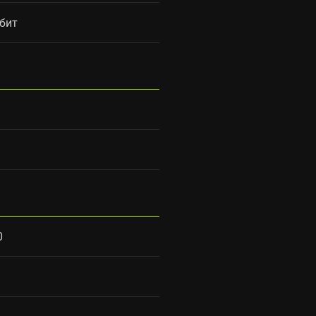
 бит
0