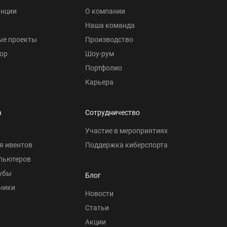
анции
О компании
Наша команда
ые проекты
Производство
ор
Шоу-рум
Портфолио
Карьера
а
Сотрудничество
Участие в мероприятиях
я ивентов
Поддержка киберспорта
пьютеров
убы
Блог
чики
Новости
Статьи
Акции