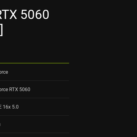
RTX 5060
]
orce
orce RTX 5060
E 16x 5.0
м