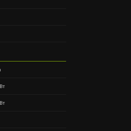
n
 Вт
 Вт