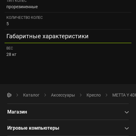
ТИП КОЛЕС
прорезиненные
КОЛИЧЕСТВО КОЛЕС
5
Габаритные характеристики
ВЕС
28 кг
Каталог
Аксессуары
Кресло
METTA Y 4DF
Магазин
Игровые компьютеры