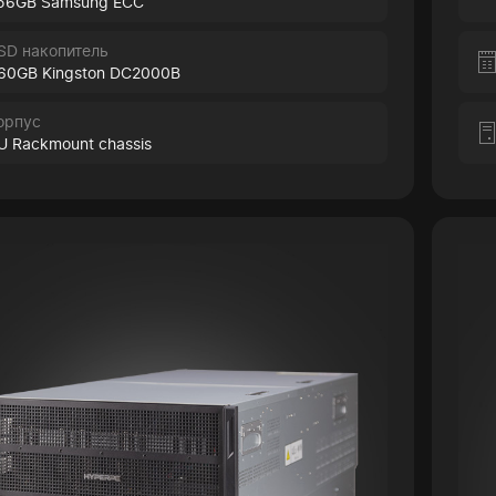
56GB Samsung ECC
SD накопитель
60GB Kingston DC2000B
орпус
U Rackmount chassis