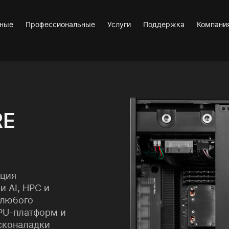
вные
Профессиональные
Услуги
Поддержка
Компани
RE
ация
и AI, HPC и
 любого
PU-платформ и
сконаладки