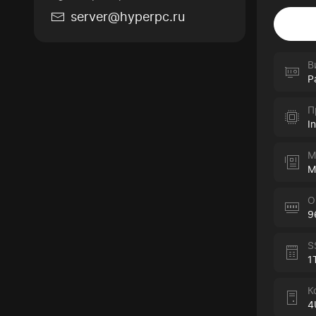
server@hyperpc.ru
В
P
П
I
М
M
О
9
S
1
К
4