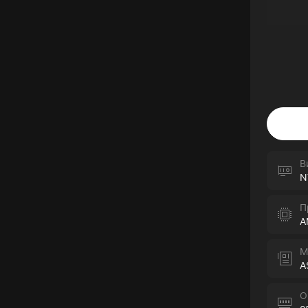
В
N
П
A
М
A
О