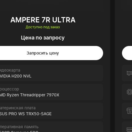
AMPERE 7R ULTRA
Доступно под заказ
Цена по запросу
Запросить цену
идеокарта
VIDIA H200 NVL
роцессор
MD Ryzen Threadripper 7970X
атеринская плата
SUS PRO WS TRX50-SAGE
перативная память