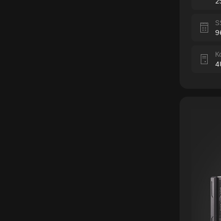
2
S
9
К
4