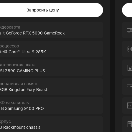
Запросить цену
идеокарта
alit GeForce RTX 5090 GameRock
роцессор
ntel® Core™ Ultra 9 285K
атеринская плата
SI Z890 GAMING PLUS
перативная память
6GB Kingston Fury Beast
SD накопитель
TB Samsung 9100 PRO
орпус
U Rackmount chassis