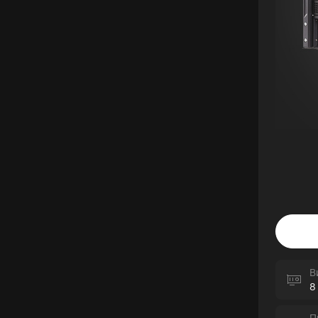
В
8
П