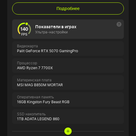
Подробнее
Показатели в играх
140
Ультра-настройки
FPS
Видеокарта
Palit GeForce RTX 5070 GamingPro
Процессор
AMD Ryzen 7 7700X
Материнская плата
MSI MAG B850M MORTAR
Оперативная память
16GB Kingston Fury Beast RGB
SSD накопитель
1TB ADATA LEGEND 860