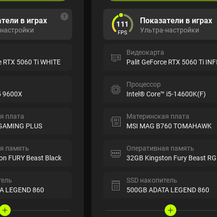
тели в играх
Показатели в играх
111
-настройки
Ультра-настройки
FPS
Видеокарта
e RTX 5060 Ti WHITE
Процессор
5 9600X
Intel® Core™ i5-14600K(F)
я плата
Материнская плата
GAMING PLUS
MSI MAG B760 TOMAHAWK
я память
Оперативная память
on FURY Beast Black
32GB Kingston Fury Beast R
тель
SSD накопитель
A LEGEND 860
500GB ADATA LEGEND 860