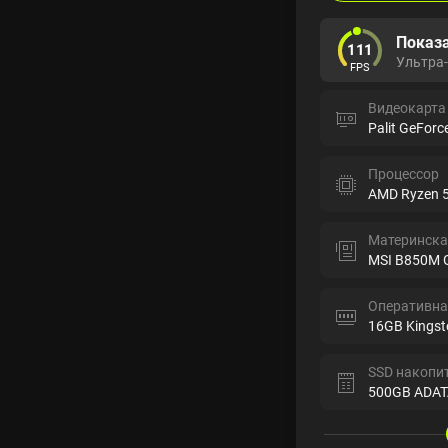
Показа
111
Ультра
FPS
Видеокарта
Palit GeForc
Процессор
AMD Ryzen 
Материнска
MSI B850M 
Оперативна
16GB Kingst
SSD накопи
500GB ADAT