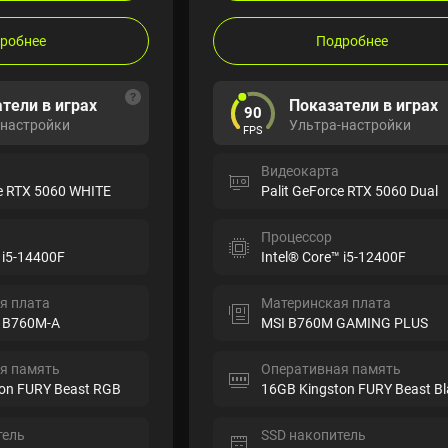
робнее
Подробнее
тели в играх
Показатели в играх
90
-настройки
Ультра-настройки
FPS
Видеокарта
ce RTX 5060 WHITE
Palit GeForce RTX 5060 Dual
Процессор
 i5-14400F
Intel® Core™ i5-12400F
я плата
Материнская плата
 B760M-A
MSI B760M GAMING PLUS
я память
Оперативная память
on FURY Beast RGB
16GB Kingston FURY Beast Bl
тель
SSD накопитель