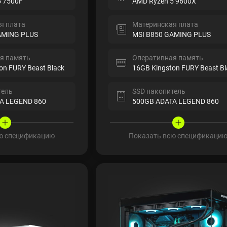
5 7500F
AMD Ryzen 5 9600X
я плата
Материнская плата
AMING PLUS
MSI B850 GAMING PLUS
я память
Оперативная память
on FURY Beast Black
16GB Kingston FURY Beast Bl
тель
SSD накопитель
A LEGEND 860
500GB ADATA LEGEND 860
ю спецификацию
Показать всю спецификаци