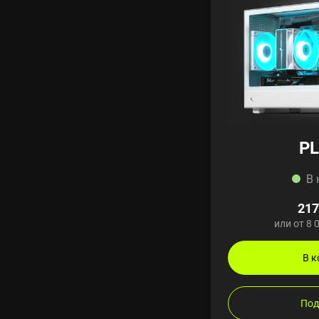
PL
В 
217
или от 8 
В к
Под