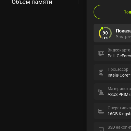
Объем памяти
Под
Показа
90
Ультра
FPS
Видеокарта
Palit GeFor
Процессор
Intel® Core™
Материнска
ASUS PRIME
Оперативна
16GB Kingst
SSD накопи