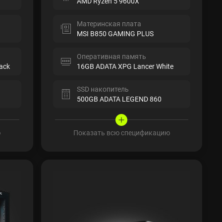
AMD Ryzen 5 9600X
Материнская плата
MSI B850 GAMING PLUS
Оперативная память
ack
16GB ADATA XPG Lancer White
SSD накопитель
500GB ADATA LEGEND 860
ю
Показать всю спецификацию