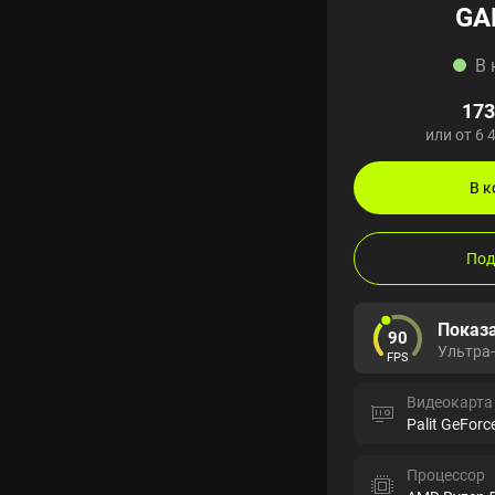
GA
В 
173
или от 6 
В к
Под
Показа
90
Ультра
FPS
Видеокарта
Palit GeForc
Процессор