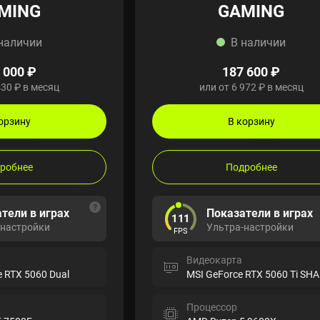
MING
GAMING
наличии
В наличии
 000 ₽
187 600 ₽
430 ₽ в месяц
или от 6 972 ₽ в месяц
орзину
В корзину
робнее
Подробнее
тели в играх
Показатели в играх
111
-настройки
Ультра-настройки
FPS
Видеокарта
e RTX 5060 Dual
Процессор