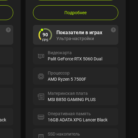
Подробнее
Показатели в играх
90
Ультра-настройки
FPS
Видеокарта
Palit GeForce RTX 5060 Dual
Процессор
AMD Ryzen 5 7500F
Материнская плата
MSI B850 GAMING PLUS
Оперативная память
ack
16GB ADATA XPG Lancer Black
SSD накопитель