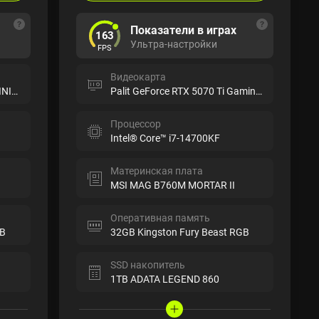
Показатели в играх
163
Ультра-настройки
FPS
Видеокарта
Palit GeForce RTX 5060 Ti INFINITY 3
Palit GeForce RTX 5070 Ti GamingPro
Процессор
Intel® Core™ i7-14700KF
Материнская плата
MSI MAG B760M MORTAR II
Оперативная память
GB
32GB Kingston Fury Beast RGB
SSD накопитель
1TB ADATA LEGEND 860