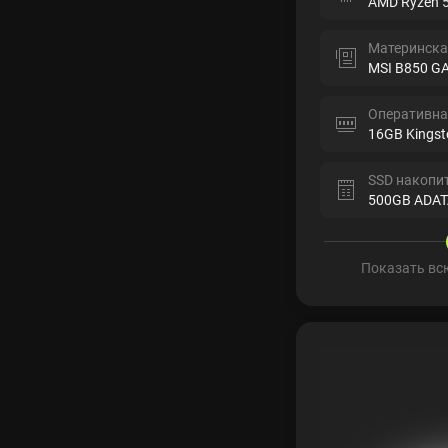
AMD Ryzen 
Материнска
MSI B850 G
Оперативна
16GB Kingst
SSD накопи
500GB ADAT
Показать вс