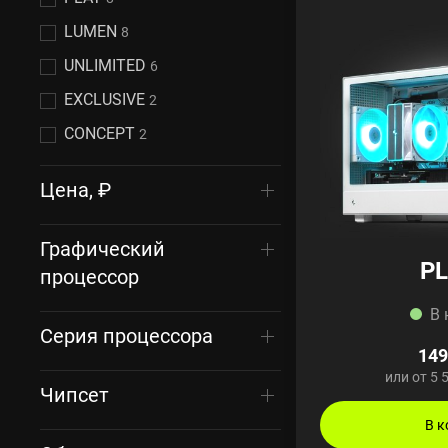
LUMEN
8
UNLIMITED
6
EXCLUSIVE
2
CONCEPT
2
Цена, ₽
Графический
PL
процессор
В 
Серия процессора
149
или от 5 
Чипсет
В к