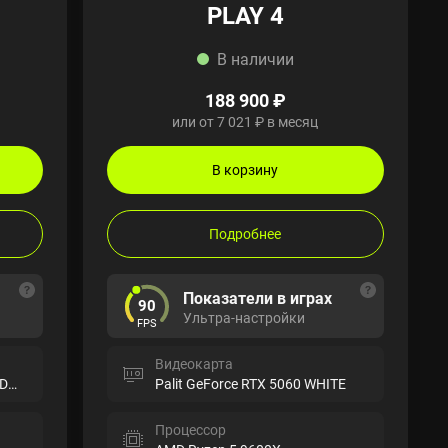
PLAY 4
В наличии
188 900 ₽
или от 7 021 ₽ в месяц
В корзину
Подробнее
Показатели в играх
90
Ультра-настройки
FPS
Видеокарта
MSI GeForce RTX 5060 Ti SHADOW 2X
Palit GeForce RTX 5060 WHITE
Процессор