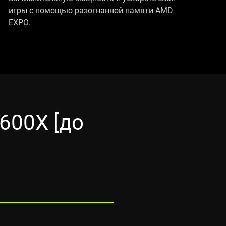
игры с помощью разогнанной памяти AMD
EXPO.
600X [до