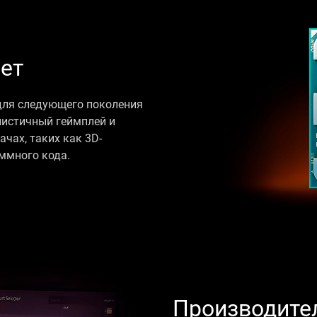
ет
для следующего поколения
листичный геймплей и
чах, таких как 3D-
ммного кода.
Производите