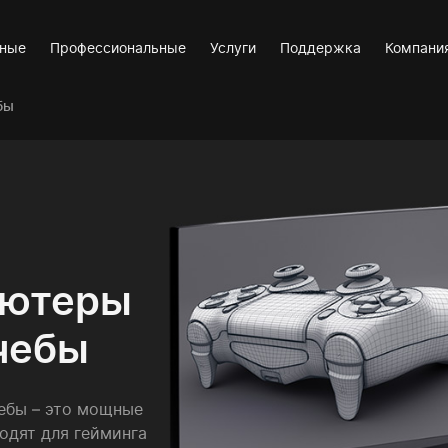
вные
Профессиональные
Услуги
Поддержка
Компани
бы
ьютеры
чебы
ебы – это мощные
одят для гейминга