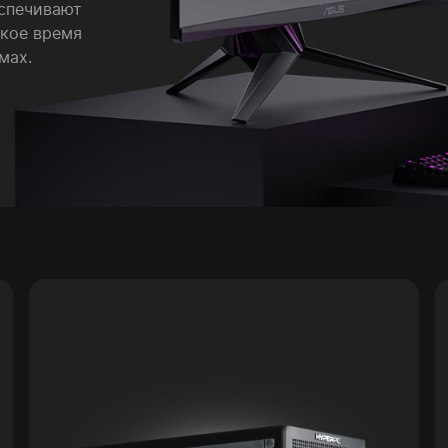
еспечивают
зкое время
мах.