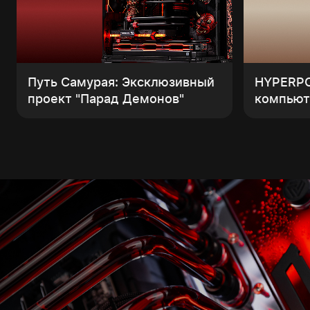
Путь Самурая: Эксклюзивный
HYPERP
проект "Парад Демонов"
компьют
интерье