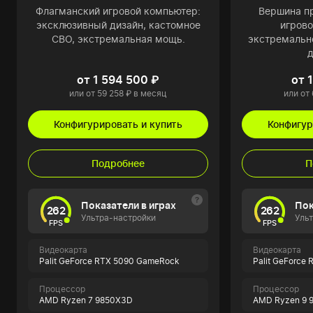
Флагманский игровой компьютер:
Вершина пр
эксклюзивный дизайн, кастомное
игрово
СВО, экстремальная мощь.
экстремальн
д
от 1 594 500 ₽
от 
или от 59 258 ₽ в месяц
или от 
Конфигурировать и купить
Конфигур
Подробнее
П
Показатели в играх
Пок
262
262
Ультра-настройки
Уль
FPS
FPS
Видеокарта
Видеокарта
Palit GeForce RTX 5090 GameRock
Palit GeForce
Процессор
Процессор
AMD Ryzen 7 9850X3D
AMD Ryzen 9 