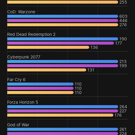
255
CoD: Warzone
603
446
276
Red Dead Redemption 2
190
177
136
Cyberpunk 2077
213
199
131
Far Cry 6
110
110
110
Forza Horizon 5
264
227
176
God of War
261
224