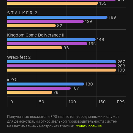
153
S.T.A.L.K.E.R. 2
169
129
82
Kingdom Come Deliverance II
149
135
93
Wreckfest 2
267
263
199
inZOI
130
107
76
0
50
100
150
FPS
Полученные показатели FPS являются усредненными и служат
для демонстрации относительной производительности систем
на максимальных настройках графики.
Узнать больше