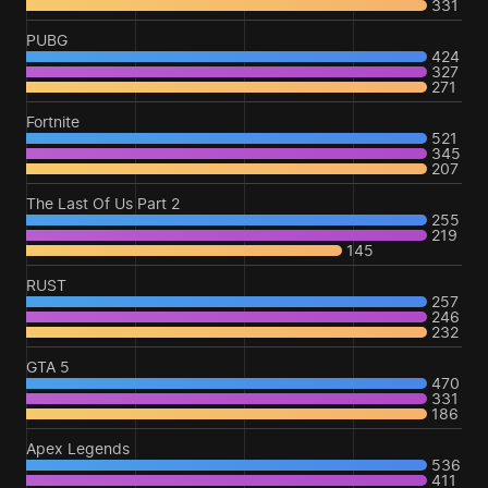
331
PUBG
424
327
271
Fortnite
521
345
207
The Last Of Us Part 2
255
219
145
RUST
257
246
232
GTA 5
470
331
186
Apex Legends
536
411