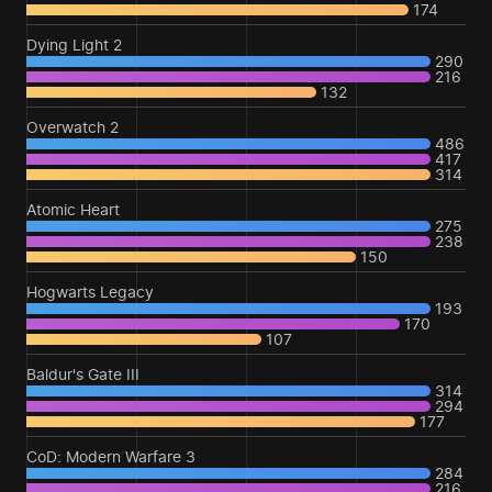
174
Dying Light 2
290
216
132
Overwatch 2
486
417
314
Atomic Heart
275
238
150
Hogwarts Legacy
193
170
107
Baldur's Gate III
314
294
177
CoD: Modern Warfare 3
284
216