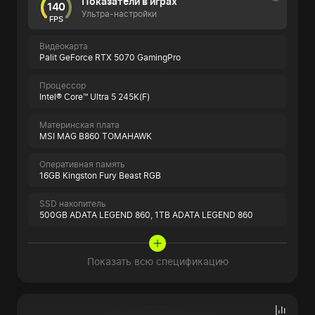
Показатели в играх
140
Ультра-настройки
FPS
Видеокарта
Palit GeForce RTX 5070 GamingPro
Процессор
Intel® Core™ Ultra 5 245K(F)
Материнская плата
MSI MAG B860 TOMAHAWK
Оперативная память
16GB Kingston Fury Beast RGB
SSD накопитель
500GB ADATA LEGEND 860,
1TB ADATA LEGEND 860
Показать всю спецификацию