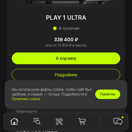
PLAY 1 ULTRA
В наличии
339 400 ₽
или от 12 614 ₽ в месяц
В корзину
Подробнее
Мы используем файлы cookie, чтобы сайт был
Показатели в играх
163
удобнее, а сервис — лучше. Подробности в
Понятно
Ультра-настройки
Политике cookie
.
FPS
Видеокарта
Palit GeForce RTX 5070 Ti GamingPro
Процессор