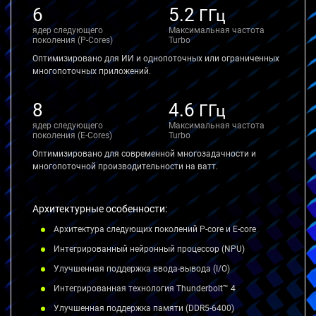
6
5.2
ГГц
ядер следующего
Максимальная частота
поколения (P-Cores)
Turbo
Оптимизировано для ИИ и однопоточных или ограниченных
многопоточных приложений.
8
4.6
ГГц
ядер следующего
Максимальная частота
поколения (E-Cores)
Turbo
Оптимизировано для современной многозадачности и
многопоточной производительности на ватт.
Архитектурные особенности:
Архитектура следующих поколений P-core и E-core
Интегрированный нейронный процессор (NPU)
Улучшенная поддержка ввода-вывода (I/O)
Интегрированная технология Thunderbolt™ 4
Улучшенная поддержка памяти (DDR5-6400)