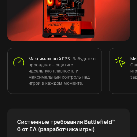
Максимальный FPS.
Забудьте о
Ми
просадках – ощутите
Ощ
идеальную плавность и
иг
максимальный контроль над
за
игрой в каждом моменте.
Системные требования Battlefield™
6 от EA (разработчика игры)