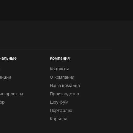
нальные
Компания
и
Контакты
анции
О компании
Наша команда
ые проекты
Производство
ор
Шоу-рум
Портфолио
Карьера