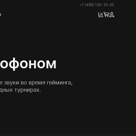
+7 (495) 120-35-20
я
рофоном
 звуки во время гейминга,
дных турнирах.