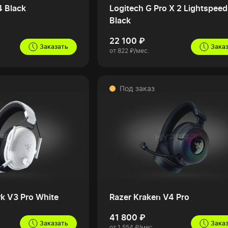
4 Black
Logitech G Pro X 2 Lightspeed
Black
22 100 ₽
Заказать
Зака
от 822 ₽/мес.
Под заказ
rk V3 Pro White
Razer Kraken V4 Pro
41 800 ₽
Заказать
Зака
от 1 554 ₽/мес.