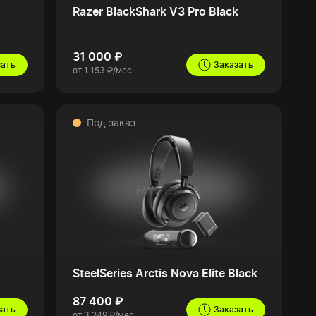
Razer BlackShark V3 Pro Black
31 000 ₽
зать
Заказать
от 1 153 ₽/мес.
Под заказ
SteelSeries Arctis Nova Elite Black
87 400 ₽
зать
Заказать
от 3 249 ₽/мес.