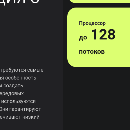
Процессор
128
до
потоков
 требуются самые
я особенность
ы создать
передовых
C используются
Они гарантируют
печивают низкий