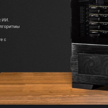
с ИИ.
алгоритмы
ы
е с