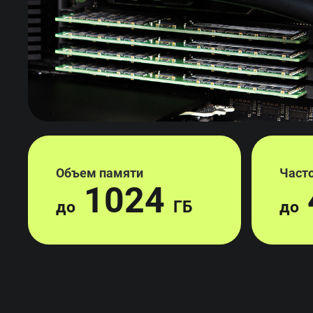
Объем памяти
Част
1024
до
ГБ
до