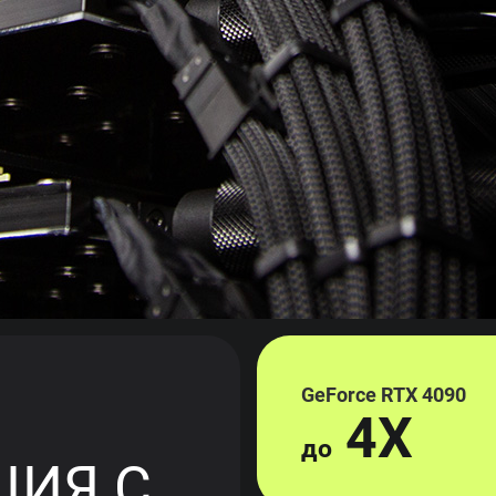
GeForce RTX 4090
4X
до
ЦИЯ С