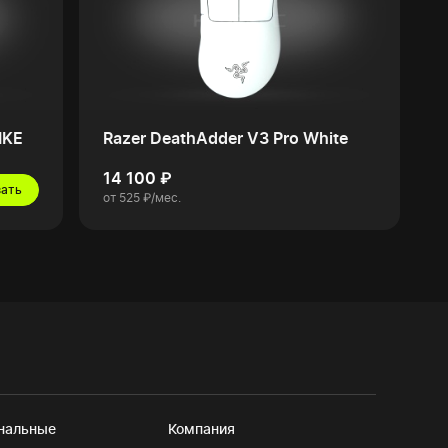
IKE
Razer DeathAdder V3 Pro White
14 100 ₽
зать
от 525 ₽/мес.
нальные
Компания