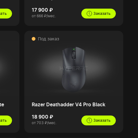
17 900 ₽
зать
Заказать
от 666 ₽/мес.
Под заказ
te
Razer Deathadder V4 Pro Black
18 900 ₽
зать
Заказать
от 703 ₽/мес.