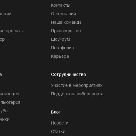
и
Контакты
анции
О компании
Наша команда
ые проекты
Производство
ор
Шоу-рум
Портфолио
Карьера
а
Сотрудничество
Участие в мероприятиях
я ивентов
Поддержка киберспорта
мпьютеров
лубы
Блог
чики
Новости
Статьи