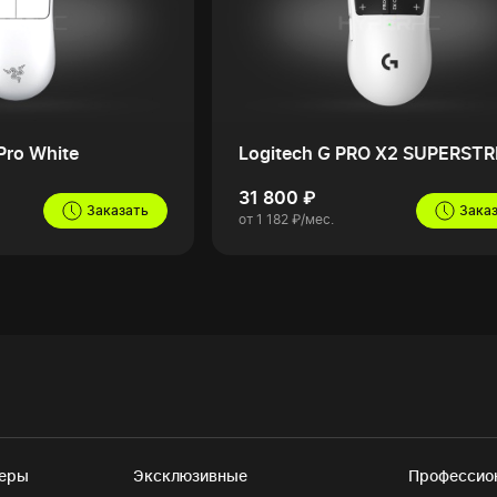
Pro White
Logitech G PRO X2 SUPERSTR
31 800 ₽
Заказать
Зака
от 1 182 ₽/мес.
теры
Эксклюзивные
Профессио