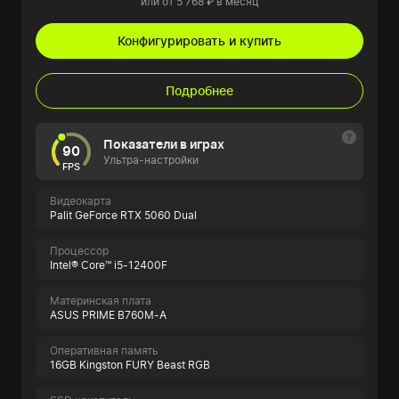
или от 5 768 ₽ в месяц
Конфигурировать и купить
Подробнее
Показатели в играх
90
Ультра-настройки
FPS
Видеокарта
Palit GeForce RTX 5060 Dual
Процессор
Intel® Core™ i5-12400F
Материнская плата
ASUS PRIME B760M-A
Оперативная память
16GB Kingston FURY Beast RGB