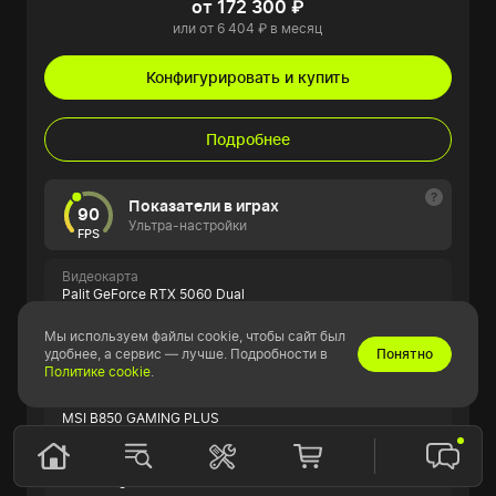
от 172 300 ₽
или от 6 404 ₽ в месяц
Конфигурировать и купить
Подробнее
Показатели в играх
90
Ультра-настройки
FPS
Видеокарта
Palit GeForce RTX 5060 Dual
Мы используем файлы cookie, чтобы сайт был
Процессор
удобнее, а сервис — лучше. Подробности в
Понятно
AMD Ryzen 5 7500F
Политике cookie
.
Материнская плата
MSI B850 GAMING PLUS
Оперативная память
16GB Kingston Fury Beast RGB