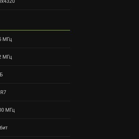
0x4320
5 МГц
2 МГц
ГБ
R7
00 МГц
 бит