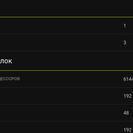
1
3
блок
ЦЕССОРОВ
614
192
48
192