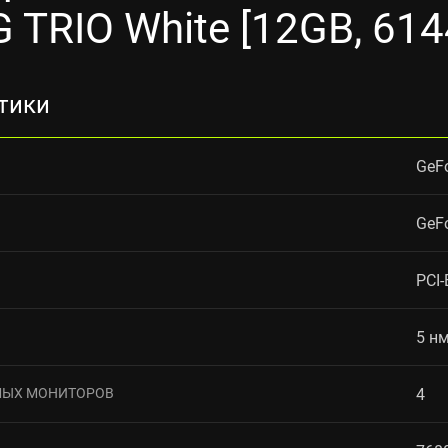
TRIO White [12GB, 61
тики
GeF
GeF
PCI-
5 н
МЫХ МОНИТОРОВ
4