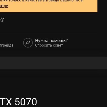
ентре
Нужна помощь?
пгрейда
Спросить совет
RTX 5070