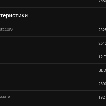
768
ктеристики
ЦЕССОРА
232
251
12 
GDD
280
АМЯТИ
192