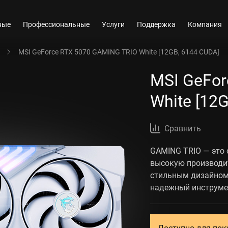
ные
Профессиональные
Услуги
Поддержка
Компания
MSI GeForce RTX 5070 GAMING TRIO White [12GB, 6144 CUDA]
MSI GeFor
White [12
Сравнить
GAMING TRIO — это 
высокую производит
стильным дизайном
надежный инструмен
Доступно для пок