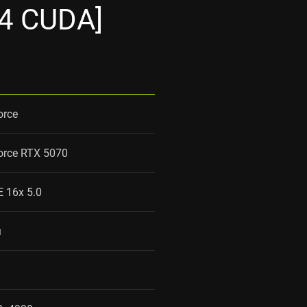
44 CUDA]
orce
orce RTX 5070
E 16x 5.0
м