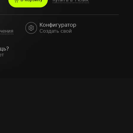
Конфигуратор
чения
Создать свой
щь?
ет