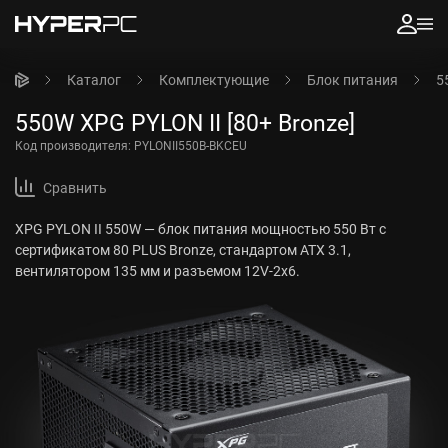
Каталог
Комплектующие
Блок питания
5
550W XPG PYLON II [80+ Bronze]
Код производителя:
PYLONII550B-BKCEU
Сравнить
XPG PYLON II 550W — блок питания мощностью 550 Вт с
сертификатом 80 PLUS Bronze, стандартом ATX 3.1,
вентилятором 135 мм и разъемом 12V-2x6.