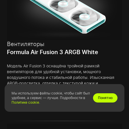
Вентиляторы
Formula Air Fusion 3 ARGB White
Модель Air Fusion 3 оснащёна тройной рамкой
вентиляторов для удобной установки, мощного
воздушного потока и стабильной работы. Изысканная
ARGB-подсветка, отделка с текстурой кожи и
безвинтовая конструкция подчёркивают чистую
Мы используем файлы cookie, чтобы сайт был
эстетику и японскую точность.
удобнее, а сервис — лучше. Подробности в
Понятно
Политике cookie
.
Узнать больше
Изменить