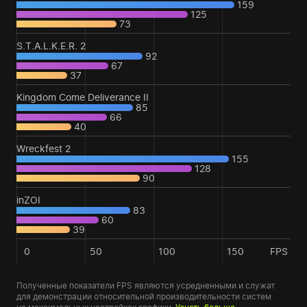
159
125
73
S.T.A.L.K.E.R. 2
92
67
37
Kingdom Come Deliverance II
85
66
40
Wreckfest 2
155
128
90
inZOI
83
60
39
0
50
100
150
FPS
Полученные показатели FPS являются усредненными и служат
для демонстрации относительной производительности систем