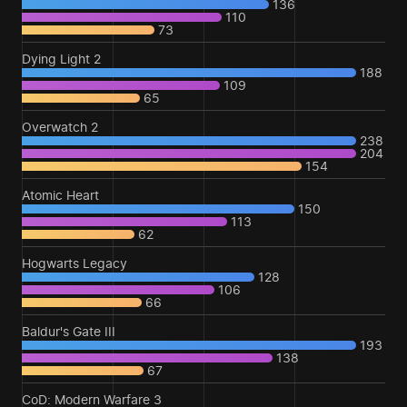
136
110
73
Dying Light 2
188
109
65
Overwatch 2
238
204
154
Atomic Heart
150
113
62
Hogwarts Legacy
128
106
66
Baldur's Gate III
193
138
67
CoD: Modern Warfare 3