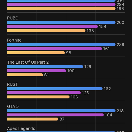
391
294
196
PUBG
200
154
133
Fortnite
238
161
98
The Last Of Us Part 2
129
100
61
RUST
162
125
106
GTA 5
218
164
87
Apex Legends