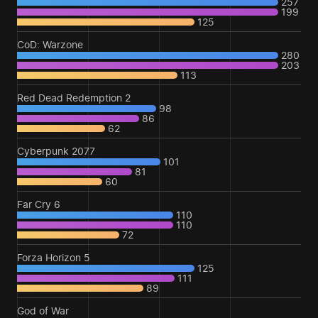
257
199
125
CoD: Warzone
280
203
113
Red Dead Redemption 2
98
86
62
Cyberpunk 2077
101
81
60
Far Cry 6
110
110
72
Forza Horizon 5
125
111
89
God of War