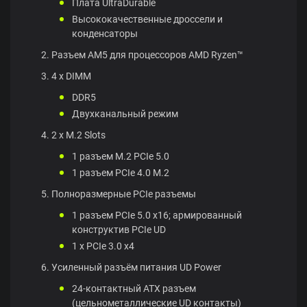
Плата UltraDurable
Высококачественные дроссели и
конденсаторы
Разъем AM5 для процессоров AMD Ryzen™
4 x DIMM
DDR5
Двухканальный режим
2 x M.2 Slots
1 разъем M.2 PCIe 5.0​
1 разъем PCIe 4.0 M.2​
Полноразмерные PCIe разъемы
1 разъем PCIe 5.0 x16; армированный
конструктив PCIe UD
1 x PCIe 3.0 x4
Усиленный разъём питания UD Power
24-контактный ATX разъем
(цельнометаллические UD контакты)