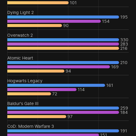
101
Dying Light 2
195
154
90
Overwatch 2
330
283
216
Atomic Heart
210
169
94
Hogwarts Legacy
161
114
72
Baldur's Gate III
259
184
97
CoD: Modern Warfare 3
191
151