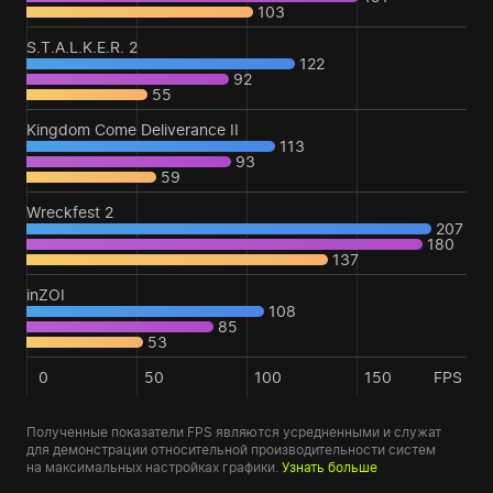
103
S.T.A.L.K.E.R. 2
122
92
55
Kingdom Come Deliverance II
113
93
59
Wreckfest 2
207
180
137
inZOI
108
85
53
0
50
100
150
FPS
Полученные показатели FPS являются усредненными и служат
для демонстрации относительной производительности систем
на максимальных настройках графики.
Узнать больше