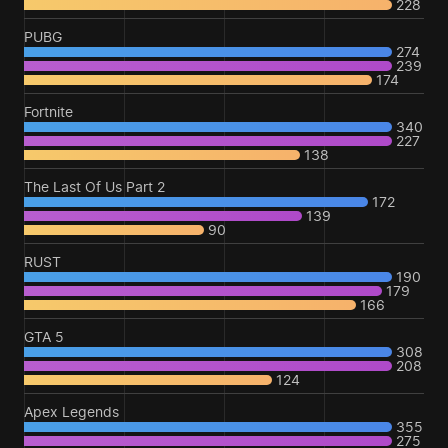
228
PUBG
274
239
174
Fortnite
340
227
138
The Last Of Us Part 2
172
139
90
RUST
190
179
166
GTA 5
308
208
124
Apex Legends
355
275