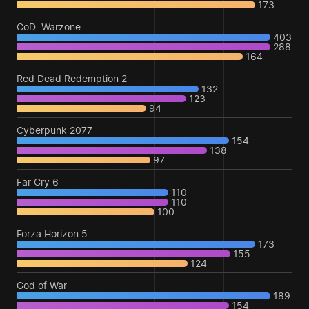
173
CoD: Warzone
403
288
164
Red Dead Redemption 2
132
123
94
Cyberpunk 2077
154
138
97
Far Cry 6
110
110
100
Forza Horizon 5
173
155
124
God of War
189
154