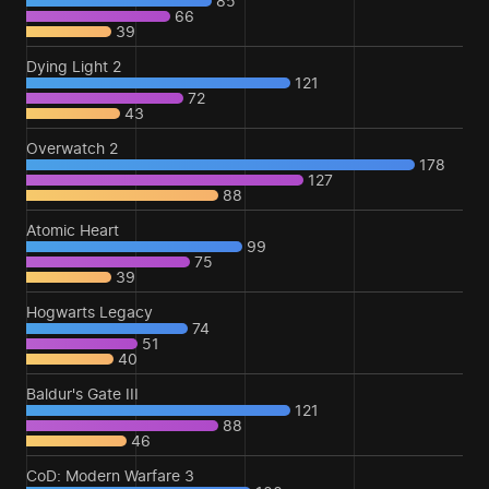
85
66
39
Dying Light 2
121
72
43
Overwatch 2
178
127
88
Atomic Heart
99
75
39
Hogwarts Legacy
74
51
40
Baldur's Gate III
121
88
46
CoD: Modern Warfare 3