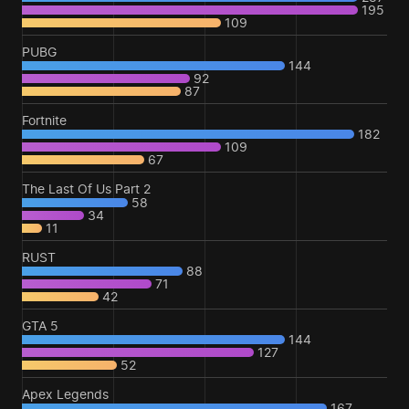
195
109
PUBG
144
92
87
Fortnite
182
109
67
The Last Of Us Part 2
58
34
11
RUST
88
71
42
GTA 5
144
127
52
Apex Legends
167