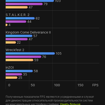
103
79
47
S.T.A.L.K.E.R. 2
62
44
4
Kingdom Come Deliverance II
57
47
22
Wreckfest 2
105
76
59
inZOI
58
35
25
0
50
100
150
FPS
Полученные показатели FPS являются усредненными и служат
для демонстрации относительной производительности систем
на максимальных настройках графики.
Узнать больше