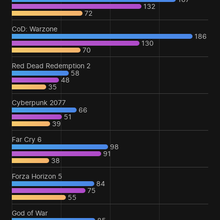
132
72
CoD: Warzone
186
130
70
Red Dead Redemption 2
58
48
35
Cyberpunk 2077
66
51
39
Far Cry 6
98
91
38
Forza Horizon 5
84
75
55
God of War