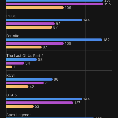
287
195
109
PUBG
144
92
87
Fortnite
182
109
67
The Last Of Us Part 2
58
34
11
RUST
88
71
42
GTA 5
144
127
52
Apex Legends