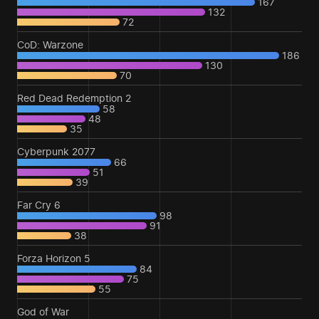
167
132
72
CoD: Warzone
186
130
70
Red Dead Redemption 2
58
48
35
Cyberpunk 2077
66
51
39
Far Cry 6
98
91
38
Forza Horizon 5
84
75
55
God of War