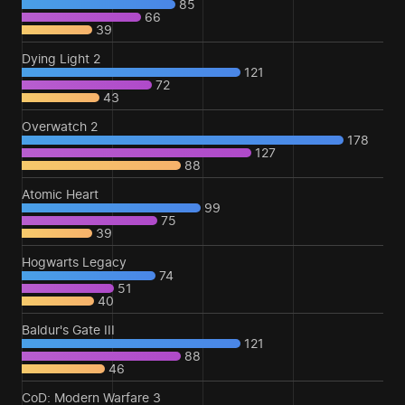
85
66
39
Dying Light 2
121
72
43
Overwatch 2
178
127
88
Atomic Heart
99
75
39
Hogwarts Legacy
74
51
40
Baldur's Gate III
121
88
46
CoD: Modern Warfare 3