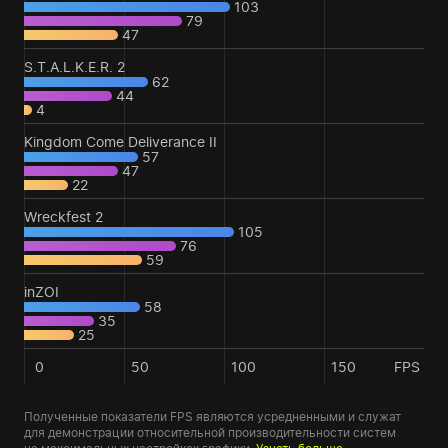
103
79
47
S.T.A.L.K.E.R. 2
62
44
4
Kingdom Come Deliverance II
57
47
22
Wreckfest 2
105
76
59
inZOI
58
35
25
0
50
100
150
FPS
Полученные показатели FPS являются усредненными и служат
для демонстрации относительной производительности систем