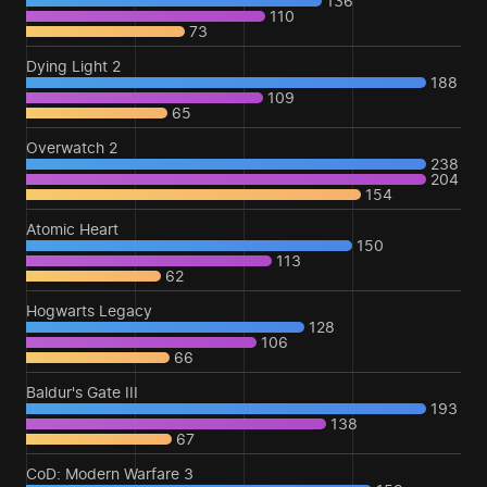
136
110
73
Dying Light 2
188
109
65
Overwatch 2
238
204
154
Atomic Heart
150
113
62
Hogwarts Legacy
128
106
66
Baldur's Gate III
193
138
67
CoD: Modern Warfare 3