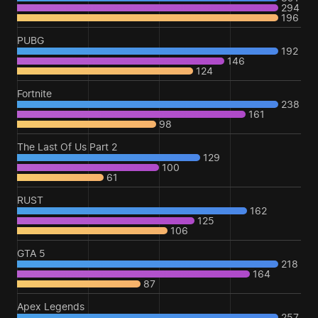
294
196
PUBG
192
146
124
Fortnite
238
161
98
The Last Of Us Part 2
129
100
61
RUST
162
125
106
GTA 5
218
164
87
Apex Legends
257