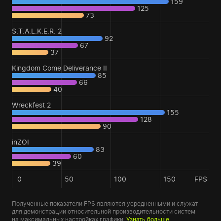
159
125
73
S.T.A.L.K.E.R. 2
92
67
37
Kingdom Come Deliverance II
85
66
40
Wreckfest 2
155
128
90
inZOI
83
60
39
0
50
100
150
FPS
Полученные показатели FPS являются усредненными и служат
для демонстрации относительной производительности систем
на максимальных настройках графики.
Узнать больше