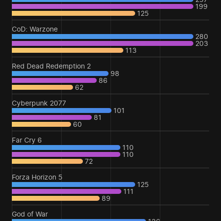
199
125
CoD: Warzone
280
203
113
Red Dead Redemption 2
98
86
62
Cyberpunk 2077
101
81
60
Far Cry 6
110
110
72
Forza Horizon 5
125
111
89
God of War