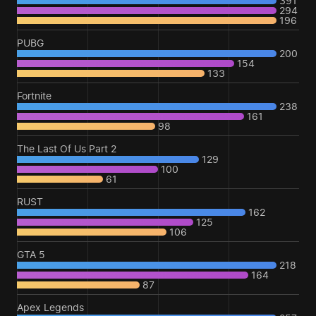
391
294
196
PUBG
200
154
133
Fortnite
238
161
98
The Last Of Us Part 2
129
100
61
RUST
162
125
106
GTA 5
218
164
87
Apex Legends