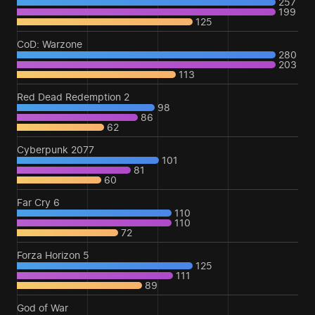
257
199
125
CoD: Warzone
280
203
113
Red Dead Redemption 2
98
86
62
Cyberpunk 2077
101
81
60
Far Cry 6
110
110
72
Forza Horizon 5
125
111
89
God of War