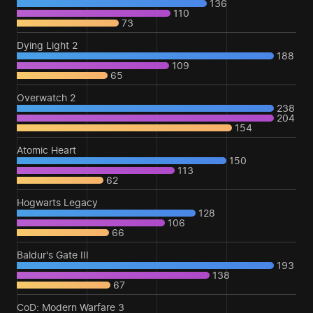
136
110
73
Dying Light 2
188
109
65
Overwatch 2
238
204
154
Atomic Heart
150
113
62
Hogwarts Legacy
128
106
66
Baldur's Gate III
193
138
67
CoD: Modern Warfare 3