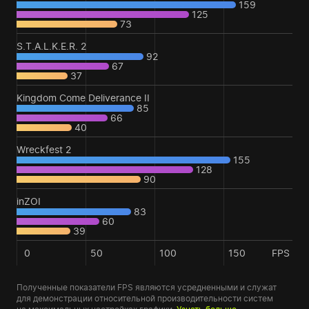
159
125
73
S.T.A.L.K.E.R. 2
92
67
37
Kingdom Come Deliverance II
85
66
40
Wreckfest 2
155
128
90
inZOI
83
60
39
0
50
100
150
FPS
Полученные показатели FPS являются усредненными и служат
для демонстрации относительной производительности систем