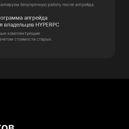
рантируем безупречную работу после апгрейда.
ограмма апгрейда
я владельцев HYPERPC
вые комплектующие
ачетом стоимости старых.
гов