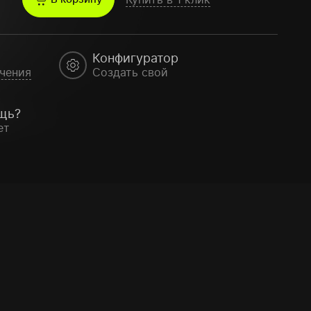
Конфигуратор
чения
Создать свой
щь?
ет