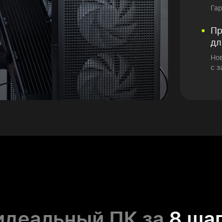
Га
Пр
дл
Но
с з
идеальный ПК за
8 ша