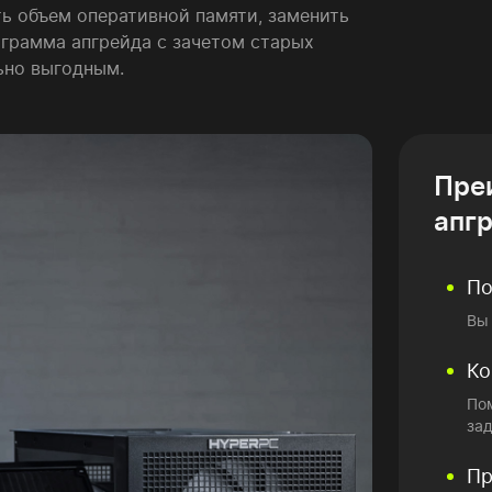
ь объем оперативной памяти, заменить
ограмма апгрейда с зачетом старых
ьно выгодным.
Пре
апг
По
Вы
Ко
По
зад
Пр