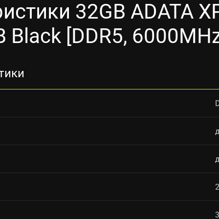
ристики 32GB ADATA XP
B Black [DDR5, 6000MHz
тики