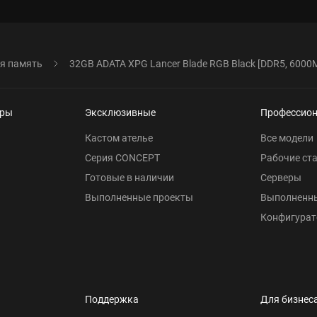
я память
32GB ADATA XPG Lancer Blade RGB Black [DDR5, 6000
еры
Эксклюзивные
Профессио
Кастом ателье
Все модели
Серия CONCEPT
Рабочие ст
Готовые в наличии
Серверы
Выполненные проекты
Выполненн
Конфигурат
Поддержка
Для бизнес