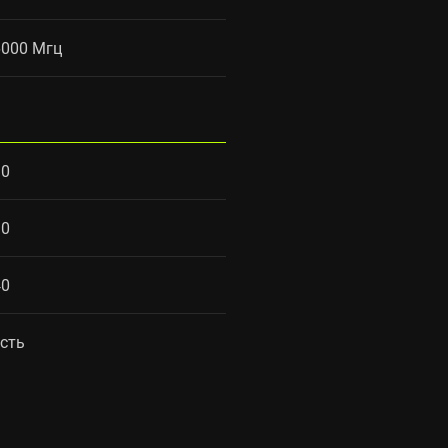
6000 Мгц
30
30
40
есть