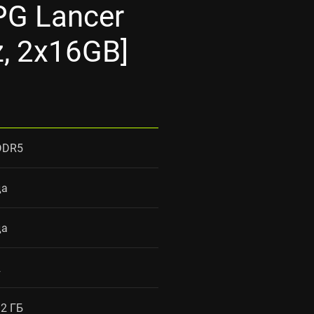
G Lancer
, 2x16GB]
DDR5
да
да
2
32 ГБ