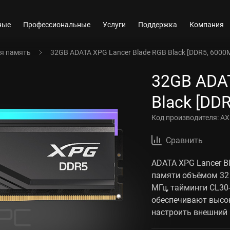
ные
Профессиональные
Услуги
Поддержка
Компания
я память
32GB ADATA XPG Lancer Blade RGB Black [DDR5, 6000
32GB ADAT
Black [DD
Код производителя:
AX
Сравнить
ADATA XPG Lancer B
памяти объёмом 32 
МГц, тайминги CL30
обеспечивают высок
настроить внешний 