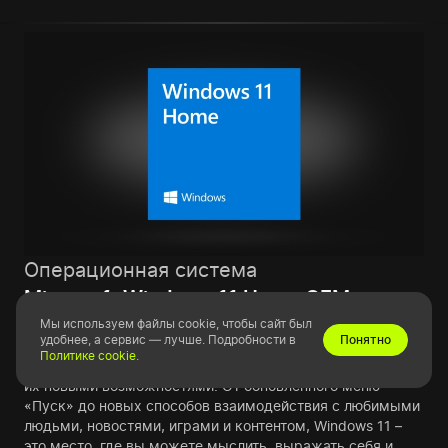
Операционная система
Microsoft Windows 11 Home OEM
Мы используем файлы cookie, чтобы сайт был
удобнее, а сервис — лучше. Подробности в
Понятно
Windows 11 – это спокойное и творческое пространство,
Политике cookie
.
где вы можете продолжить свои увлечения и дополнить
их новыми возможностями. От обновленного меню
«Пуск» до новых способов взаимодействия с любимыми
людьми, новостями, играми и контентом, Windows 11 –
это место, где вы можете мыслить, выражать себя и