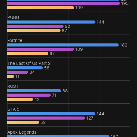
195
109
PUBG
144
92
87
Fortnite
182
109
67
The Last Of Us Part 2
58
34
11
RUST
88
71
42
GTA 5
144
127
52
Apex Legends
167