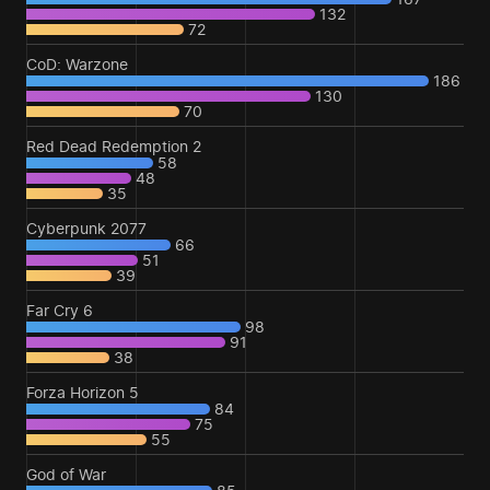
132
72
CoD: Warzone
186
130
70
Red Dead Redemption 2
58
48
35
Cyberpunk 2077
66
51
39
Far Cry 6
98
91
38
Forza Horizon 5
84
75
55
God of War