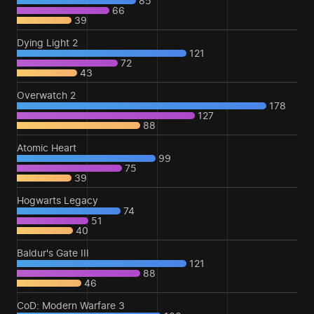
85
66
39
Dying Light 2
121
72
43
Overwatch 2
178
127
88
Atomic Heart
99
75
39
Hogwarts Legacy
74
51
40
Baldur's Gate III
121
88
46
CoD: Modern Warfare 3