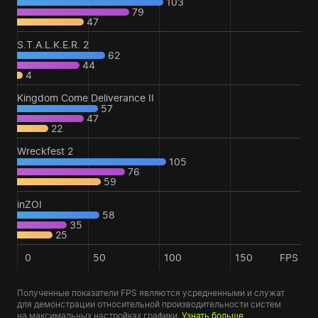
103
79
47
S.T.A.L.K.E.R. 2
62
44
4
Kingdom Come Deliverance II
57
47
22
Wreckfest 2
105
76
59
inZOI
58
35
25
0
50
100
150
FPS
Полученные показатели FPS являются усредненными и служат
для демонстрации относительной производительности систем
на максимальных настройках графики.
Узнать больше