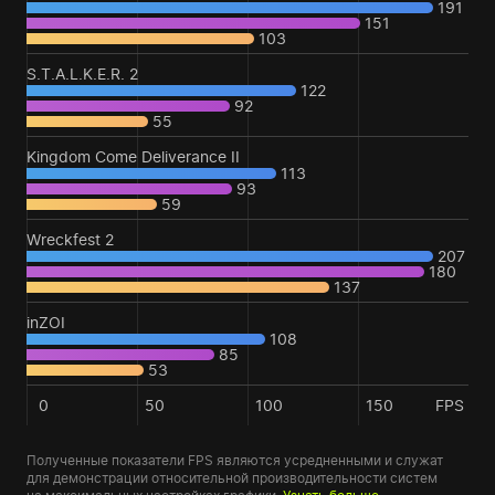
191
151
103
S.T.A.L.K.E.R. 2
122
92
55
Kingdom Come Deliverance II
113
93
59
Wreckfest 2
207
180
137
inZOI
108
85
53
0
50
100
150
FPS
Полученные показатели FPS являются усредненными и служат
для демонстрации относительной производительности систем