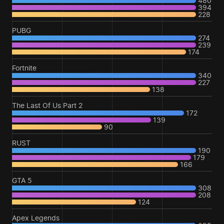
480
394
228
PUBG
274
239
174
Fortnite
340
227
138
The Last Of Us Part 2
172
139
90
RUST
190
179
166
GTA 5
308
208
124
Apex Legends