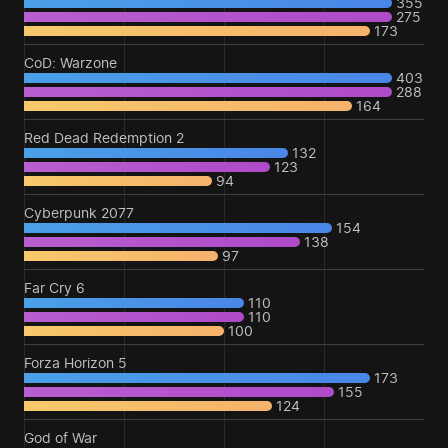
355
275
173
CoD: Warzone
403
288
164
Red Dead Redemption 2
132
123
94
Cyberpunk 2077
154
138
97
Far Cry 6
110
110
100
Forza Horizon 5
173
155
124
God of War