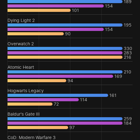
189
154
101
Dying Light 2
195
154
90
Overwatch 2
330
283
216
Atomic Heart
210
169
94
Hogwarts Legacy
161
114
72
Baldur's Gate III
259
184
97
CoD: Modern Warfare 3