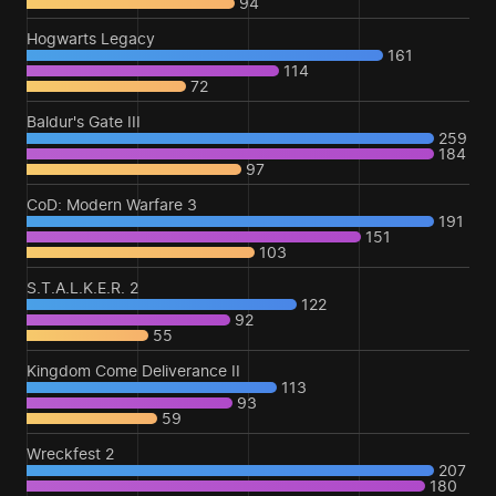
94
Hogwarts Legacy
161
114
72
Baldur's Gate III
259
184
97
CoD: Modern Warfare 3
191
151
103
S.T.A.L.K.E.R. 2
122
92
55
Kingdom Come Deliverance II
113
93
59
Wreckfest 2
207
180