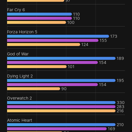
97
Far Cry 6
110
110
100
Forza Horizon 5
173
155
124
God of War
189
154
101
Dying Light 2
195
154
90
Overwatch 2
330
283
216
Atomic Heart
210
169