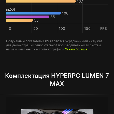
137
inZOI
108
85
53
0
50
100
150
FPS
Полученные показатели FPS являются усредненными и служат
для демонстрации относительной производительности систем
на максимальных настройках графики.
Узнать больше
Комплектация HYPERPC LUMEN 7
MAX