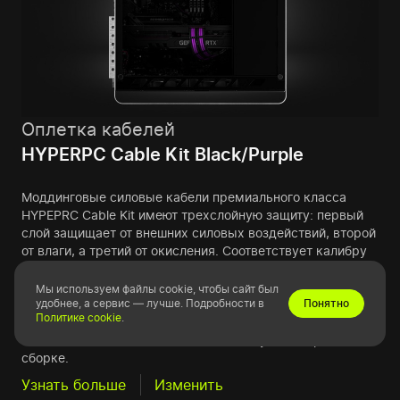
Оплетка кабелей
HYPERPC Cable Kit Black/Purple
Моддинговые силовые кабели премиального класса
HYPEPRC Cable Kit имеют трехслойную защиту: первый
слой защищает от внешних силовых воздействий, второй
от влаги, а третий от окисления. Соответствует калибру
11 AWG*. Кабеля имеют низкое сопротивление и
качественные коннекторы, что гарантирует
Мы используем файлы cookie, чтобы сайт был
удобнее, а сервис — лучше. Подробности в
Понятно
минимальную просадку при нагрузке, обеспечивая
Политике cookie
.
максимальную надежность и стабильность работы ПК.
Помимо этого, они гибкие, что весьма удобно при
сборке.
Узнать больше
Изменить