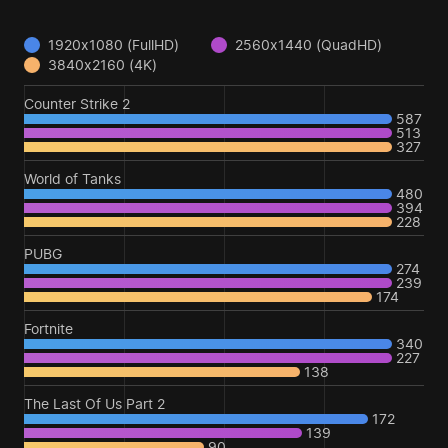
1920x1080 (FullHD)
2560x1440 (QuadHD)
3840x2160 (4K)
Counter Strike 2
587
513
327
World of Tanks
480
394
228
PUBG
274
239
174
Fortnite
340
227
138
The Last Of Us Part 2
172
139
90