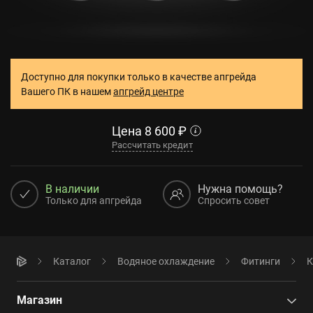
Доступно для покупки только в качестве апгрейда
Вашего ПК в нашем
апгрейд центре
Цена
8 600
₽
Рассчитать кредит
В наличии
Нужна помощь?
Только для апгрейда
Спросить совет
Каталог
Водяное охлаждение
Фитинги
К
Магазин