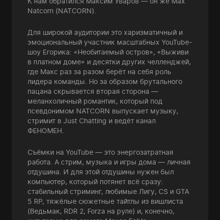
К нам обратился Максим Уваров — он же Max
Natcorn (NATCORN).
Для широкой аудитории это харизматичный и
эмоциональный участник масштабных YouTube-
шоу Егорика: «Необитаемый остров», «Выживи
в платном доме» и десятки других челленджей,
где Макс раз за разом берёт на себя роль
лидера команды. Но за образом брутального
пацана скрывается вторая сторона —
меланхоличный романтик, который под
псевдонимом NATCORN выпускает музыку,
стримит в Just Chatting и ведёт канал
ФЕНОМЕН.
Съёмки на YouTube — это энергозатратная
работа. А стрим, музыка и игры дома — личная
отдушина. И для этой отдушины нужен был
компьютер, который потянет всё сразу:
стабильный стриминг, любимые Лигу, CS и GTA
5 RP, тяжёлые сюжетные тайтлы из вишлиста
(Ведьмак, RDR 2, Forza на руле) и, конечно,