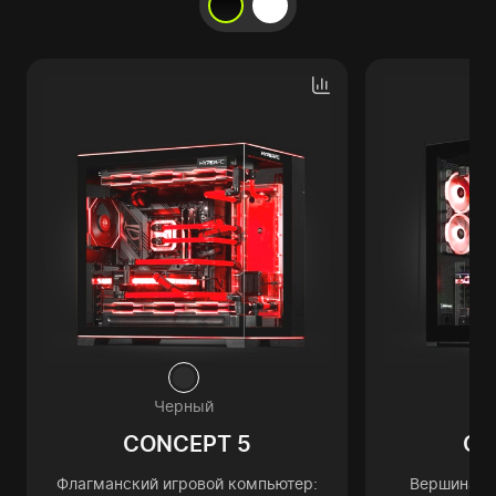
Черный
CONCEPT 5
CO
Флагманский игровой компьютер:
Вершина пр