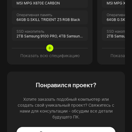
MSI MPG X870E CARBON
MSI MPG X87
Оперативная память
Оперативная 
64GB G.SKILL TRIDENT Z5 RGB Black
64GB G.SKILL 
SSD накопитель
SSD накопите
2TB Samsung 9100 PRO,
4TB Samsung 990 PRO
2TB Samsung 
Показать всю спецификацию
Показать 
Понравился проект?
Хотите заказать подобный компьютер или
создать свой уникальный проект? Свяжитесь с
нами для консультации - обсудим все детали
будущего ПК.