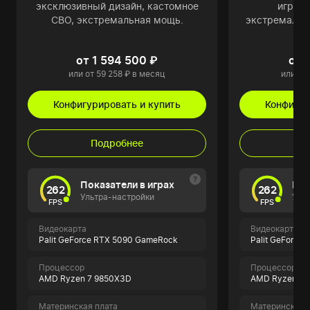
эксклюзивный дизайн, кастомное
игрово
СВО, экстремальная мощь.
экстремальн
д
от 1 594 500 ₽
от 
или от 59 258 ₽ в месяц
или от 
Конфигурировать и купить
Конфигур
Подробнее
П
Показатели в играх
Пок
262
262
Ультра-настройки
Уль
FPS
FPS
Видеокарта
Видеокарта
Palit GeForce RTX 5090 GameRock
Palit GeForce
Процессор
Процессор
AMD Ryzen 7 9850X3D
AMD Ryzen 9 
Материнская плата
Материнская 