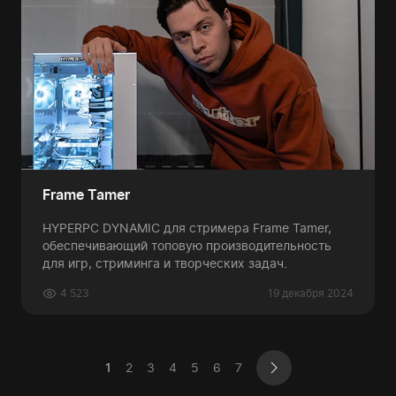
Frame Tamer
HYPERPC DYNAMIC для стримера Frame Tamer,
обеспечивающий топовую производительность
для игр, стриминга и творческих задач.
4 523
19 декабря 2024
1
2
3
4
5
6
7