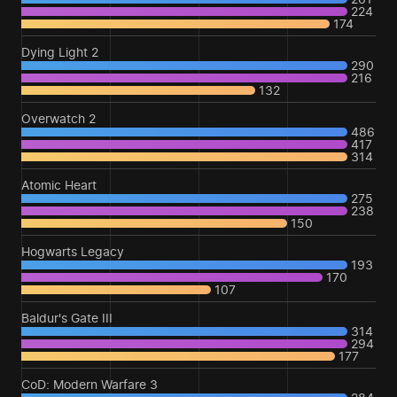
224
174
Dying Light 2
290
216
132
Overwatch 2
486
417
314
Atomic Heart
275
238
150
Hogwarts Legacy
193
170
107
Baldur's Gate III
314
294
177
CoD: Modern Warfare 3