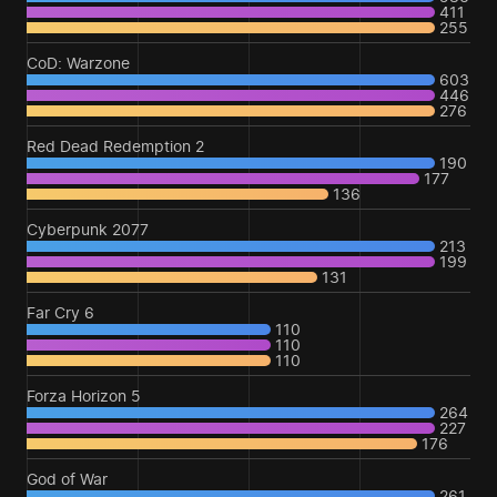
411
255
CoD: Warzone
603
446
276
Red Dead Redemption 2
190
177
136
Cyberpunk 2077
213
199
131
Far Cry 6
110
110
110
Forza Horizon 5
264
227
176
God of War
261