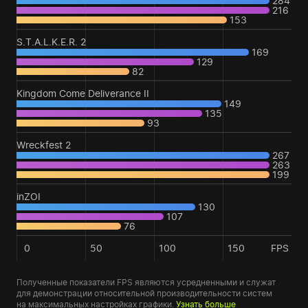
284
216
153
S.T.A.L.K.E.R. 2
169
129
82
Kingdom Come Deliverance II
149
135
93
Wreckfest 2
267
263
199
inZOI
130
107
76
0
50
100
150
FPS
Полученные показатели FPS являются усредненными и служат
для демонстрации относительной производительности систем
на максимальных настройках графики.
Узнать больше