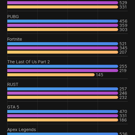
529
331
PUBG
456
359
303
Fortnite
521
345
207
The Last Of Us Part 2
255
219
145
RUST
257
246
232
GTA 5
470
331
186
Apex Legends
536