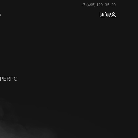
+7 (495) 120-35-20
я
YPERPC