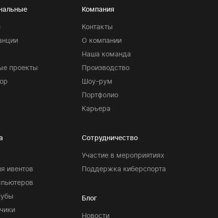
нальные
Компания
и
Контакты
анции
О компании
Наша команда
ые проекты
Производство
ор
Шоу-рум
Портфолио
Карьера
а
Сотрудничество
Участие в мероприятиях
я ивентов
Поддержка киберспорта
мпьютеров
лубы
Блог
чики
Новости