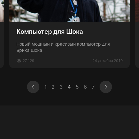
Компьютер для Шока
Новый мощный и красивый компьютер для
Эрика Шока
27 129
24 декабря 2019
1
2
3
4
5
6
7