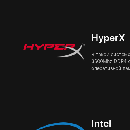
HyperX
В такой системе
3600Mhz DDR4 о
оперативной па
Intel