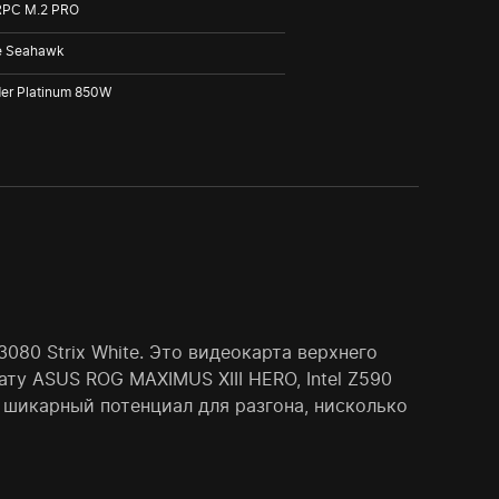
RPC M.2 PRO
e Seahawk
der Platinum 850W
080 Strix White. Это видеокарта верхнего
ту ASUS ROG MAXIMUS XIII HERO, Intel Z590
 шикарный потенциал для разгона, нисколько