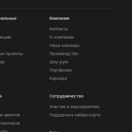
нальные
Компания
и
Контакты
анции
О компании
Наша команда
ые проекты
Производство
ор
Шоу-рум
Портфолио
Карьера
а
Сотрудничество
Участие в мероприятиях
я ивентов
Поддержка киберспорта
мпьютеров
лубы