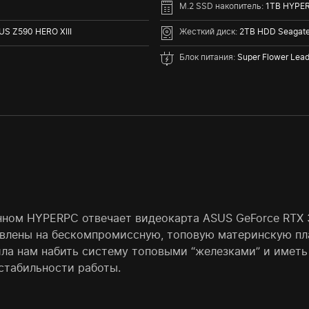
M.2 SSD накопитель:
1TB HYPE
S Z590 HERO XIII
Жесткий диск:
2TB HDD Seagat
Блок питания:
Super Flower Lea
нном HYPERPC отвечает видеокарта ASUS GeForce RTX 3
влены на бескомпромиссную, топовую материнскую пла
ла нам набить систему топовыми “железками” и иметь
стабильности работы.