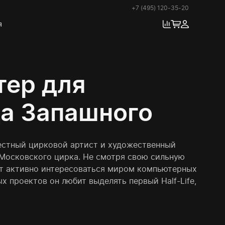
+7 (495) 120-35-20
я
ер для
а Запашного
естный цирковой артист и художественный
Московского цирка. Не смотря свою сильную
ет активно интересоваться миром компьютерных
х проектов он любит выделять первый Half-Life,