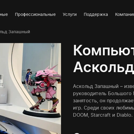
вные
Профессиональные
Услуги
Поддержка
Компани
льд Запашный
Компьют
Аскольд
Аскольд Запашный – изв
руководитель Большого 
занятость, он продолжа
игр. Среди своих любимы
DOOM, Starcraft и Diablo.