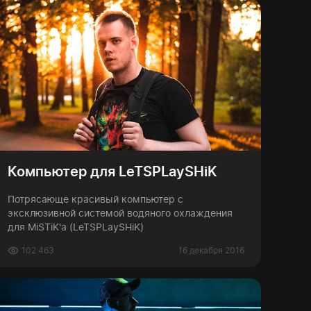
Компьютер для LeTSPLaySHiK
Потрясающе красивый компьютер с
эксклюзивной системой водяного охлаждения
для MiSTiK'а (LeTSPLaySHiK)
102 463
16 декабря 2016