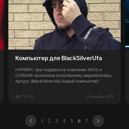
Компьютер для BlackSilverUfa
HYPERPC при поддержки компании ASUS и
CORSAIR прокачали популярному видеоблогеру,
Артуру (BlackSilverUfa) новый компьютер!
176 294
24 декабря 2015
1
2
3
4
5
6
7