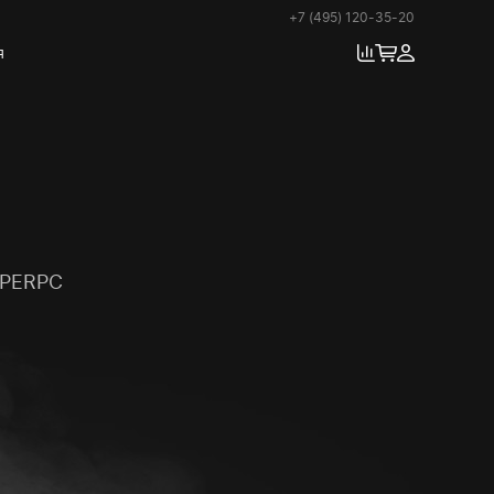
+7 (495) 120-35-20
я
YPERPC