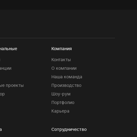
нальные
Компания
и
Контакты
анции
О компании
Наша команда
ые проекты
Производство
ор
Шоу-рум
Портфолио
Карьера
а
Сотрудничество