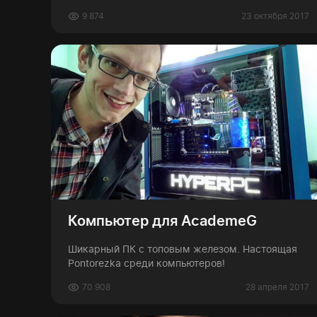
9 874
23 октября 2017
Компьютер для AcademeG
Шикарный ПК с топовым железом. Настоящая
Pontorezka среди компьютеров!
70 908
28 апреля 2017