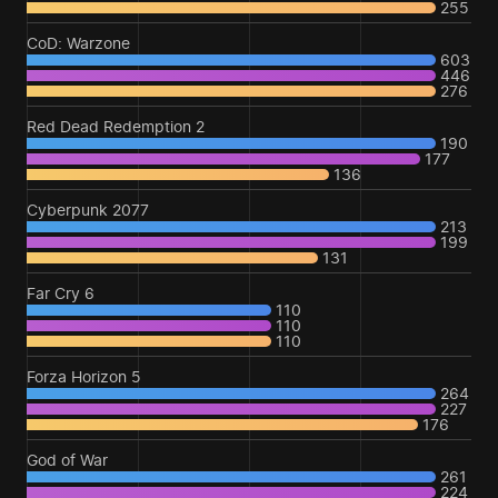
255
CoD: Warzone
603
446
276
Red Dead Redemption 2
190
177
136
Cyberpunk 2077
213
199
131
Far Cry 6
110
110
110
Forza Horizon 5
264
227
176
God of War
261
224