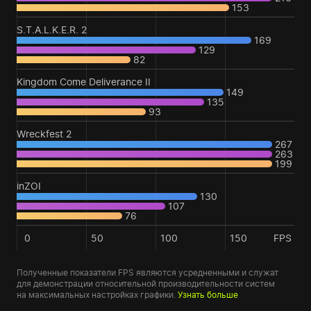
153
S.T.A.L.K.E.R. 2
169
129
82
Kingdom Come Deliverance II
149
135
93
Wreckfest 2
267
263
199
inZOI
130
107
76
0
50
100
150
FPS
Полученные показатели FPS являются усредненными и служат
для демонстрации относительной производительности систем
на максимальных настройках графики.
Узнать больше