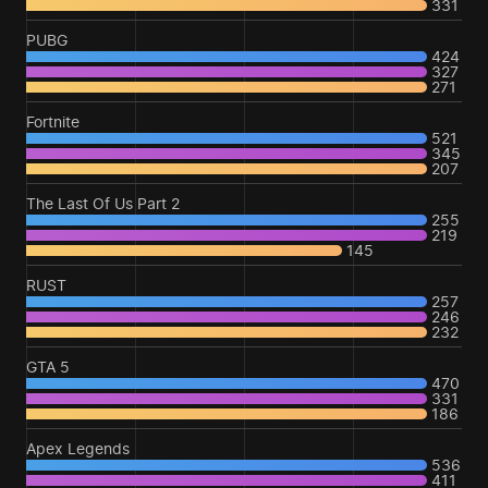
331
PUBG
424
327
271
Fortnite
521
345
207
The Last Of Us Part 2
255
219
145
RUST
257
246
232
GTA 5
470
331
186
Apex Legends
536
411