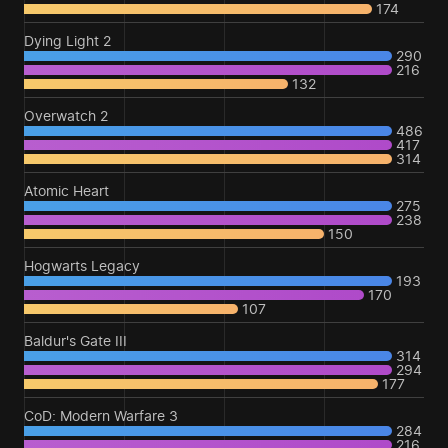
174
Dying Light 2
290
216
132
Overwatch 2
486
417
314
Atomic Heart
275
238
150
Hogwarts Legacy
193
170
107
Baldur's Gate III
314
294
177
CoD: Modern Warfare 3
284
216