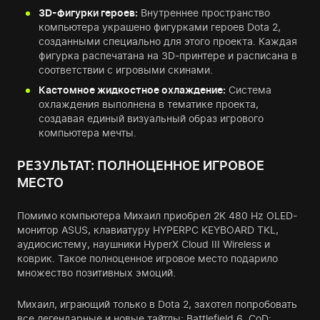
3D-фигурки героев:
Внутреннее пространство
компьютера украшено фигурками героев Dota 2,
созданными специально для этого проекта. Каждая
фигурка распечатана на 3D-принтере и расписана в
соответствии с игровыми скинами.
Кастомное жидкостное охлаждение:
Система
охлаждения выполнена в тематике проекта,
создавая единый визуальный образ игрового
компьютера мечты.
РЕЗУЛЬТАТ: ПОЛНОЦЕННОЕ ИГРОВОЕ
МЕСТО
Помимо компьютера Михаил приобрел 2K 480 Hz OLED-
монитор ASUS, клавиатуру HYPERPC KEYBOARD TKL,
аудиосистему, наушники HyperX Cloud III Wireless и
коврик. Такое полноценное игровое место подарило
множество позитивных эмоций.
Михаил, играющий только в Dota 2, захотел попробовать
все легендарные и новые тайтлы: Battlefield 6, CoD: