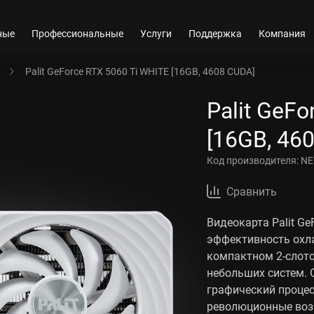
ные
Профессиональные
Услуги
Поддержка
Компания
Palit GeForce RTX 5060 Ti WHITE [16GB, 4608 CUDA]
Palit GeF
[16GB, 46
Код производителя:
NE
Сравнить
Видеокарта Palit Ge
эффективность охла
компактном 2-слот
небольших систем. 
графический проце
революционные воз