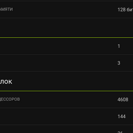
АМЯТИ
128 би
1
3
блок
ЦЕССОРОВ
4608
144