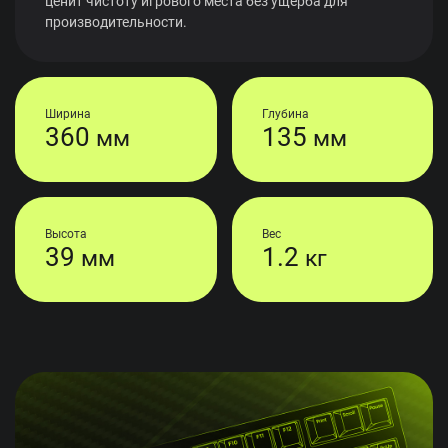
ценит чистоту игрового места без ущерба для
производительности.
Ширина
Глубина
360
135
мм
мм
Высота
Вес
39
1.2
мм
кг