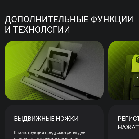
ДОПОЛНИТЕЛЬНЫЕ ФУНКЦИИ
И ТЕХНОЛОГИИ
ВЫДВИЖНЫЕ НОЖКИ
РЕГИС
НАЖАТ
В конструкции предусмотрены две
выдвижные ножки, с помощью