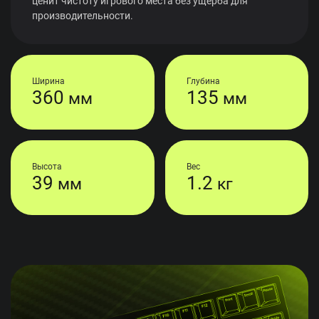
ценит чистоту игрового места без ущерба для
производительности.
Ширина
Глубина
360
135
мм
мм
Высота
Вес
39
1.2
мм
кг