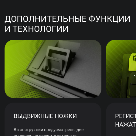
ДОПОЛНИТЕЛЬНЫЕ ФУНКЦИИ
И ТЕХНОЛОГИИ
ВЫДВИЖНЫЕ НОЖКИ
РЕГИС
НАЖАТ
В конструкции предусмотрены две
выдвижные ножки, с помощью