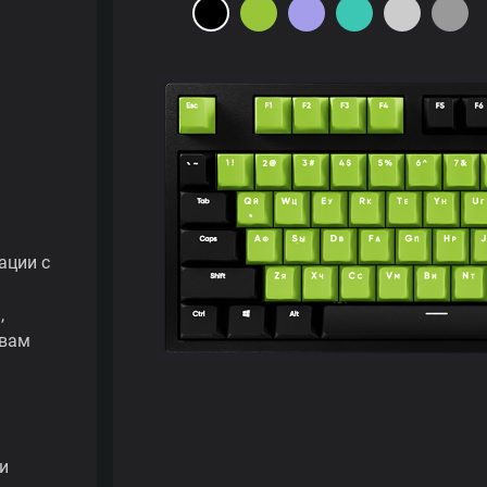
ации с
,
 вам
и