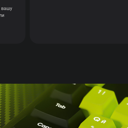
ь вашу
ли