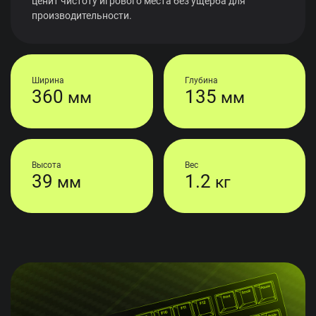
ценит чистоту игрового места без ущерба для
производительности.
Ширина
Глубина
360
135
мм
мм
Высота
Вес
39
1.2
мм
кг