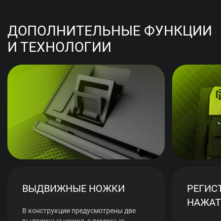
ДОПОЛНИТЕЛЬНЫЕ ФУНКЦИИ
И ТЕХНОЛОГИИ
ВЫДВИЖНЫЕ НОЖКИ
РЕГИС
НАЖАТ
В конструкции предусмотрены две
выдвижные ножки, с помощью