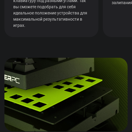
клавиатуру под разными углами. Так
залипания
вы сможете подобрать для себя
идеальное положение устройства для
максимальной результативности в
играх.