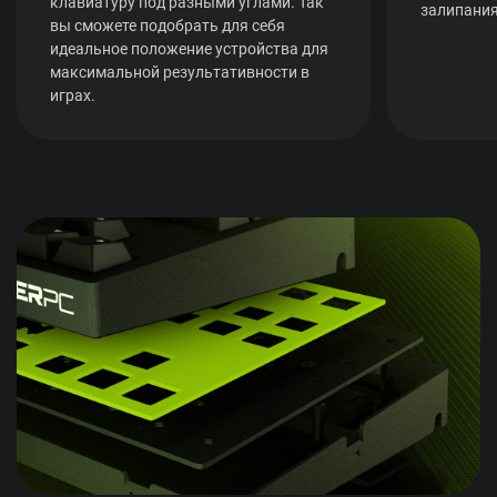
клавиатуру под разными углами. Так
залипания
вы сможете подобрать для себя
идеальное положение устройства для
максимальной результативности в
играх.