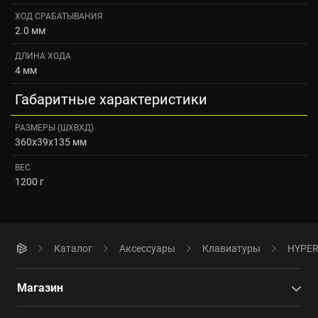
ХОД СРАБАТЫВАНИЯ
2.0 мм
ДЛИНА ХОДА
4 мм
Габаритные характеристики
РАЗМЕРЫ (ШXВXД)
360x39x135 мм
ВЕС
1200 г
Каталог
Аксессуары
Клавиатуры
HYPER
Магазин