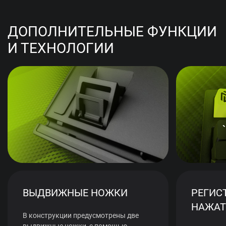
ДОПОЛНИТЕЛЬНЫЕ ФУНКЦИИ
И ТЕХНОЛОГИИ
ВЫДВИЖНЫЕ НОЖКИ
РЕГИС
НАЖАТ
В конструкции предусмотрены две
выдвижные ножки, с помощью