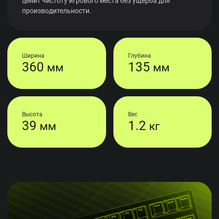
ценит чистоту игрового места без ущерба для
производительности.
Ширина
Глубина
360
135
мм
мм
Высота
Вес
39
1.2
мм
кг